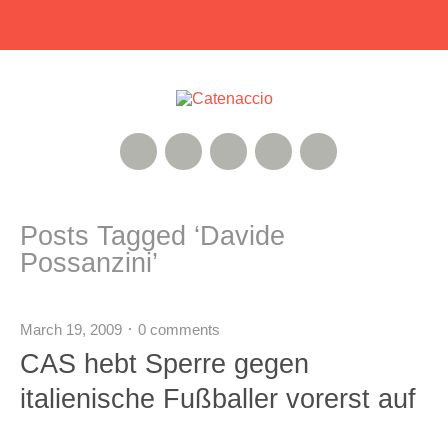
RSS Feed
Xing
Instagram
Google+
Twitter
Posts Tagged ‘
Davide
Possanzini
’
March 19, 2009
0 comments
CAS hebt Sperre gegen
italienische Fußballer vorerst auf