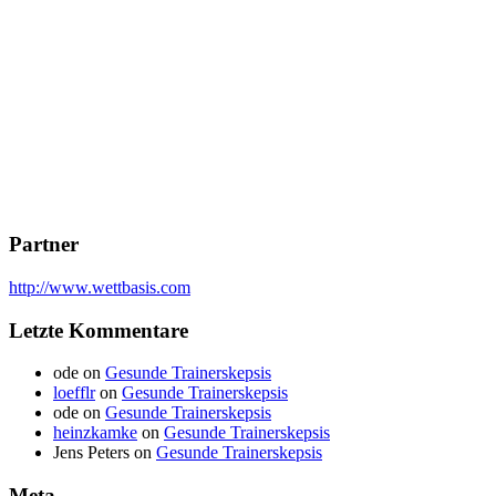
Partner
http://www.wettbasis.com
Letzte Kommentare
ode
on
Gesunde Trainerskepsis
loefflr
on
Gesunde Trainerskepsis
ode
on
Gesunde Trainerskepsis
heinzkamke
on
Gesunde Trainerskepsis
Jens Peters
on
Gesunde Trainerskepsis
Meta