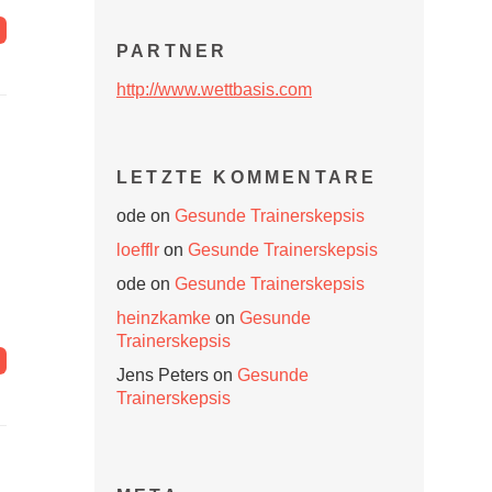
PARTNER
http://www.wettbasis.com
LETZTE KOMMENTARE
ode
on
Gesunde Trainerskepsis
loefflr
on
Gesunde Trainerskepsis
ode
on
Gesunde Trainerskepsis
heinzkamke
on
Gesunde
Trainerskepsis
Jens Peters
on
Gesunde
Trainerskepsis