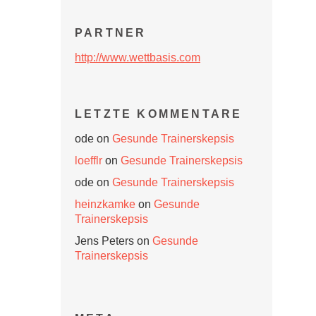
PARTNER
http://www.wettbasis.com
LETZTE KOMMENTARE
ode
on
Gesunde Trainerskepsis
loefflr
on
Gesunde Trainerskepsis
ode
on
Gesunde Trainerskepsis
heinzkamke
on
Gesunde
Trainerskepsis
Jens Peters
on
Gesunde
Trainerskepsis