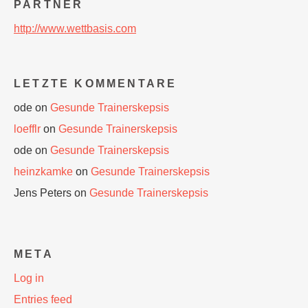
PARTNER
http://www.wettbasis.com
LETZTE KOMMENTARE
ode
on
Gesunde Trainerskepsis
loefflr
on
Gesunde Trainerskepsis
ode
on
Gesunde Trainerskepsis
heinzkamke
on
Gesunde Trainerskepsis
Jens Peters
on
Gesunde Trainerskepsis
META
Log in
Entries feed