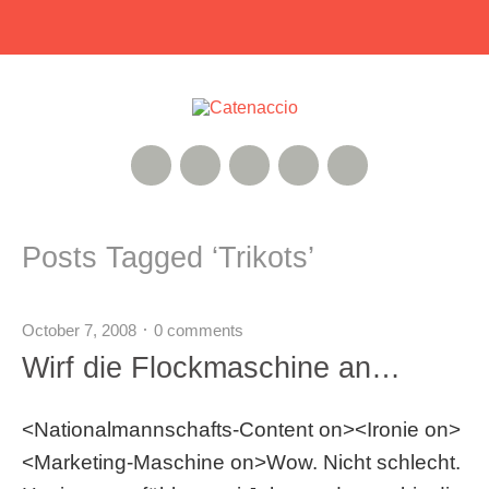
RSS Feed
Xing
Instagram
Google+
Twitter
Posts Tagged ‘
Trikots
’
October 7, 2008
0 comments
Wirf die Flockmaschine an…
<Nationalmannschafts-Content on><Ironie on>
<Marketing-Maschine on>Wow. Nicht schlecht.