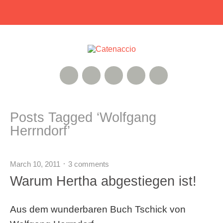
RSS Feed
Xing
Instagram
Google+
Twitter
Posts Tagged ‘
Wolfgang
Herrndorf
’
March 10, 2011
3 comments
Warum Hertha abgestiegen ist!
Aus dem wunderbaren Buch Tschick von