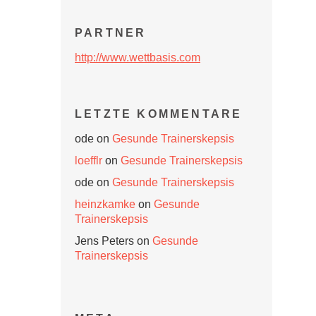
PARTNER
http://www.wettbasis.com
LETZTE KOMMENTARE
ode
on
Gesunde Trainerskepsis
loefflr
on
Gesunde Trainerskepsis
ode
on
Gesunde Trainerskepsis
heinzkamke
on
Gesunde
Trainerskepsis
Jens Peters
on
Gesunde
Trainerskepsis