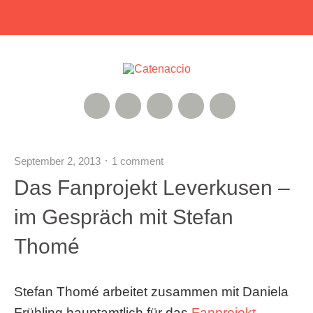
RSS Feed
Xing
Instagram
Google+
Twitter
September 2, 2013
1 comment
Das Fanprojekt Leverkusen –
im Gespräch mit Stefan
Thomé
Stefan Thomé arbeitet zusammen mit Daniela
Frühling hauptamtlich für das
Fanprojekt