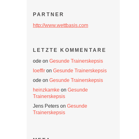
PARTNER
http://www.wettbasis.com
LETZTE KOMMENTARE
ode
on
Gesunde Trainerskepsis
loefflr
on
Gesunde Trainerskepsis
ode
on
Gesunde Trainerskepsis
heinzkamke
on
Gesunde
Trainerskepsis
Jens Peters
on
Gesunde
Trainerskepsis