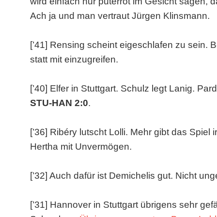
wird einfach nur puterrot im Gesicht sagen, 
Ach ja und man vertraut Jürgen Klinsmann.
[’41] Rensing scheint eigeschlafen zu sein. 
statt mit einzugreifen.
[’40] Elfer in Stuttgart. Schulz legt Lanig. P
STU-HAN 2:0
.
[’36] Ribéry lutscht Lolli. Mehr gibt das Spiel
Hertha mit Unvermögen.
[’32] Auch dafür ist Demichelis gut. Nicht ung
[’31] Hannover in Stuttgart übrigens sehr gefä