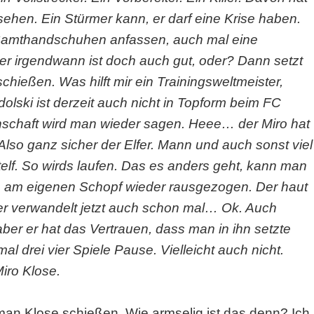
ehen. Ein Stürmer kann, er darf eine Krise haben.
t Samthandschuhen anfassen, auch mal eine
ber irgendwann ist doch auch gut, oder? Dann setzt
schießen. Was hilft mir ein Trainingsweltmeister,
lski ist derzeit auch nicht in Topform beim FC
nschaft wird man wieder sagen. Heee… der Miro hat
lso ganz sicher der Elfer. Mann und auch sonst viel
artelf. So wirds laufen. Das es anders geht, kann man
h am eigenen Schopf wieder rausgezogen. Der haut
er verwandelt jetzt auch schon mal… Ok. Auch
ber er hat das Vertrauen, dass man in ihn setzte
mal drei vier Spiele Pause. Vielleicht auch nicht.
Miro Klose.
 man Klose schießen. Wie armselig ist das denn? Ich