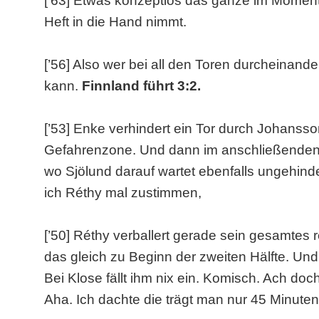
[’63] Etwas konzeptlos das ganze im Moment. 
Heft in die Hand nimmt.
[’56] Also wer bei all den Toren durcheinand
kann.
Finnland führt 3:2.
[’53] Enke verhindert ein Tor durch Johansson
Gefahrenzone. Und dann im anschließenden An
wo Sjölund darauf wartet ebenfalls ungehin
ich Réthy mal zustimmen,
[’50] Réthy verballert gerade sein gesamtes 
das gleich zu Beginn der zweiten Hälfte. Und
Bei Klose fällt ihm nix ein. Komisch. Ach doch.
Aha. Ich dachte die trägt man nur 45 Minute