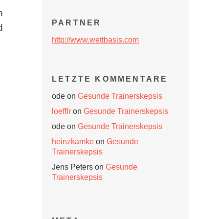
h
PARTNER
d
http://www.wettbasis.com
LETZTE KOMMENTARE
m
ode
on
Gesunde Trainerskepsis
loefflr
on
Gesunde Trainerskepsis
ode
on
Gesunde Trainerskepsis
heinzkamke
on
Gesunde
Trainerskepsis
Jens Peters
on
Gesunde
Trainerskepsis