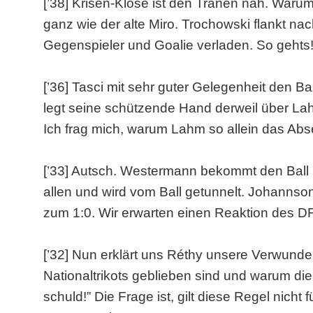
[’38] Krisen-Klose ist den Tränen nah. Warum
ganz wie der alte Miro. Trochowski flankt n
Gegenspieler und Goalie verladen. So gehts!
[’36] Tasci mit sehr guter Gelegenheit den B
legt seine schützende Hand derweil über L
Ich frag mich, warum Lahm so allein das Abse
[’33] Autsch. Westermann bekommt den Ball ni
allen und wird vom Ball getunnelt. Johannso
zum 1:0. Wir erwarten einen Reaktion des 
[’32] Nun erklärt uns Réthy unsere Verwun
Nationaltrikots geblieben sind und warum die
schuld!” Die Frage ist, gilt diese Regel nich