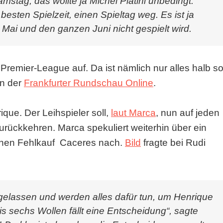
tag, das wollte ja Michel Platini unbedingt.
besten Spielzeit, einen Spieltag weg. Es ist ja
Mai und den ganzen Juni nicht gespielt wird.
 Premier-League auf. Da ist nämlich nur alles halb s
in der
Frankfurter Rundschau Online
.
que. Der Leihspieler soll,
laut Marca
, nun auf jeden
urückkehren. Marca spekuliert weiterhin über ein
chen Fehlkauf Caceres nach.
Bild
fragte bei Rudi
 gelassen und werden alles dafür tun, um Henrique
is sechs Wollen fällt eine Entscheidung“, sagte