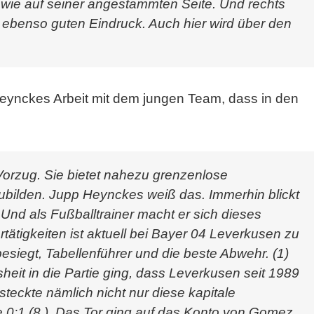
r wie auf seiner angestammten Seite. Und rechts
benso guten Eindruck. Auch hier wird über den
Heynckes Arbeit mit dem jungen Team, dass in den
Vorzug. Sie bietet nahezu grenzenlose
zubilden. Jupp Heynckes weiß das. Immerhin blickt
 Und als Fußballtrainer macht er sich dieses
ätigkeiten ist aktuell bei Bayer 04 Leverkusen zu
siegt, Tabellenführer und die beste Abwehr. (1)
sheit in die Partie ging, dass Leverkusen seit 1989
teckte nämlich nicht nur diese kapitale
 0:1 (8.). Das Tor ging auf das Konto von Gomez,