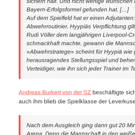
sichern half. Und nicht wenige wünschen 
Bayern-Erfolgsformel gefunden hat. […]
Auf dem Spielfeld hat er einen Adjutanten
Abwehrroutinier. Hyypiäs Verpflichtung gi
Rudi Völler dem langjährigen Liverpool-C
schmackhaft machte, gewann die Mannscha
«Abwehrstratege» scheint für Hyypiä wie g
herausragendes Stellungsspiel und beherrsc
Verteidiger, wie ihn sich jeder Trainer im
Andreas Burkert von der SZ
beschäftigte sic
auch ihm blieb die Spielklasse der Leverkuse
Nach dem Ausgleich ging dann gut 20 Min
Arena. Denn die Mannschaft in den weißen