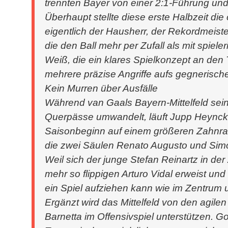
trennten Bayer von einer 2:1-Führung und,
Überhaupt stellte diese erste Halbzeit di
eigentlich der Hausherr, der Rekordmeister
die den Ball mehr per Zufall als mit spiele
Weiß, die ein klares Spielkonzept an den 
mehrere präzise Angriffe aufs gegnerisch
Kein Murren über Ausfälle
Während van Gaals Bayern-Mittelfeld se
Querpässe umwandelt, läuft Jupp Heynckes
Saisonbeginn auf einem größeren Zahnrad
die zwei Säulen Renato Augusto und Simo
Weil sich der junge Stefan Reinartz in de
mehr so flippigen Arturo Vidal erweist und
ein Spiel aufziehen kann wie im Zentrum 
Ergänzt wird das Mittelfeld von den agile
Barnetta im Offensivspiel unterstützen. 