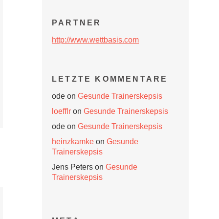
PARTNER
http://www.wettbasis.com
LETZTE KOMMENTARE
ode
on
Gesunde Trainerskepsis
loefflr
on
Gesunde Trainerskepsis
ode
on
Gesunde Trainerskepsis
heinzkamke
on
Gesunde
Trainerskepsis
Jens Peters
on
Gesunde
Trainerskepsis