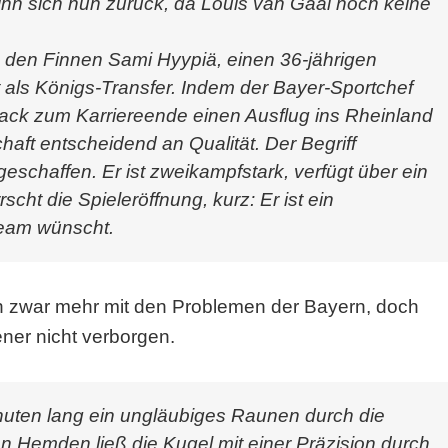
ihn sich nun zurück, da Louis van Gaal noch keine
: den Finnen Sami Hyypiä, einen 36-jährigen
lt als Königs-Transfer. Indem der Bayer-Sportchef
rack zum Karriereende einen Ausflug ins Rheinland
ft entscheidend an Qualität. Der Begriff
eschaffen. Er ist zweikampfstark, verfügt über ein
ht die Spieleröffnung, kurz: Er ist ein
 Team wünscht.
h zwar mehr mit den Problemen der Bayern, doch
ner nicht verborgen.
uten lang ein ungläubiges Raunen durch die
 Hemden ließ die Kugel mit einer Präzision durch