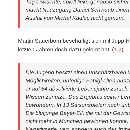
Tag erwischte, spielt links genauso siche
macht Neuzugang Daniel Schwaab einen e
Ausfall von Michal Kadlec nicht gemurrt.
Martin Sauerborn beschäftigt sich mit Jupp 
letzten Jahren doch dazu gelernt hat. (
1
,
2
)
Die Jugend besitzt einen unschätzbaren 
Möglichkeiten, unfertige Fähigkeiten aus
er auf 64 absolvierte Lebensjahre zurück.
Wissen zunutze. Das Ergebnis seiner Lehrt
bewundern. In 13 Saisonspielen noch unbe
Die blutjunge Bayer-Elf, die mit der Gewis
nicht mehr in München gewinnen konnte, s
Negativserie weg, sondern auch das frühe