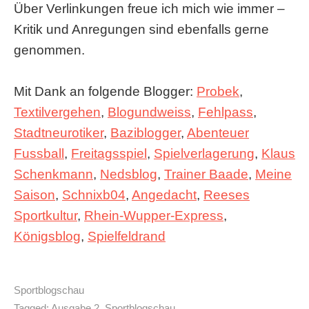
Über Verlinkungen freue ich mich wie immer –
Kritik und Anregungen sind ebenfalls gerne
genommen.
Mit Dank an folgende Blogger:
Probek
,
Textilvergehen
,
Blogundweiss
,
Fehlpass
,
Stadtneurotiker
,
Baziblogger
,
Abenteuer
Fussball
,
Freitagsspiel
,
Spielverlagerung
,
Klaus
Schenkmann
,
Nedsblog
,
Trainer Baade
,
Meine
Saison
,
Schnixb04
,
Angedacht
,
Reeses
Sportkultur
,
Rhein-Wupper-Express
,
Königsblog
,
Spielfeldrand
Sportblogschau
Tagged:
Ausgabe 2
,
Sportblogschau
,