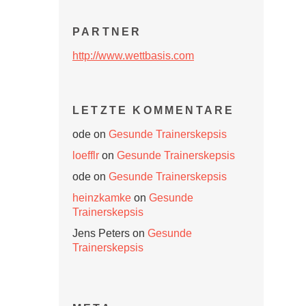
PARTNER
http://www.wettbasis.com
LETZTE KOMMENTARE
ode
on
Gesunde Trainerskepsis
loefflr
on
Gesunde Trainerskepsis
ode
on
Gesunde Trainerskepsis
heinzkamke
on
Gesunde
Trainerskepsis
Jens Peters
on
Gesunde
Trainerskepsis