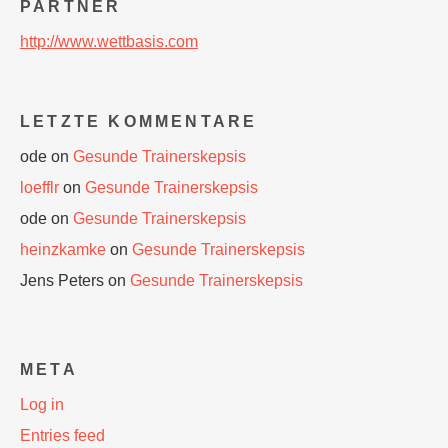
PARTNER
http://www.wettbasis.com
LETZTE KOMMENTARE
ode
on
Gesunde Trainerskepsis
loefflr
on
Gesunde Trainerskepsis
ode
on
Gesunde Trainerskepsis
heinzkamke
on
Gesunde Trainerskepsis
Jens Peters
on
Gesunde Trainerskepsis
META
Log in
Entries feed