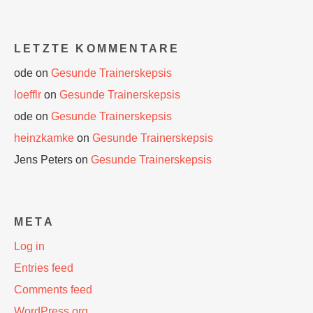
LETZTE KOMMENTARE
ode
on
Gesunde Trainerskepsis
loefflr
on
Gesunde Trainerskepsis
ode
on
Gesunde Trainerskepsis
heinzkamke
on
Gesunde Trainerskepsis
Jens Peters
on
Gesunde Trainerskepsis
META
Log in
Entries feed
Comments feed
WordPress.org