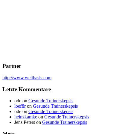
Partner
http://www.wettbasis.com
Letzte Kommentare
ode
on
Gesunde Trainerskepsis
loefflr
on
Gesunde Trainerskepsis
ode
on
Gesunde Trainerskepsis
heinzkamke
on
Gesunde Trainerskepsis
Jens Peters
on
Gesunde Trainerskepsis
Meta