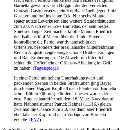
Nach einer Freistoß-Flanke des Schweizers Tranquillo
Barnetta gewann Karim Haggui, der den verletzten
Gonzalo Castro ersetzte, ein Kopfball-Duell gegen Luiz
Gustavo und traf ins lange Eck. Nur sechs Minuten
später nutzte Leverkusen eine weitere Standardsituation
zum 2:0. Nach einer Ecke Barnettas, der sein bestes
Spiel seit langer Zeit machte, köpfte Manuel Friedrich
den Ball aus fünf Metern über die Linie. Bayer
kontrollierte die Partie, war dynamisch in der
Offensive, besonders der brasilianische Mittelfeldmann
Renato Augusto zeigte einige schöne Dribbel-Einlagen
und Ball-Eroberungen. Die Abwehr um Friedrich
schien die Hoffenheimer Offensiv-Abteilung im Griff
zu haben. (
Tagesspiegel
)
In einer Partie mit hohem Unterhaltungswert und
packenden Szenen in beiden Strafräumen ging Bayer
durch einen Haggui-Kopfball nach Flanke von Barnetta
schon früh in Führung. Für den Tunesier war es der
erste Bundesligatreffer seit dem 16. März. Kurz darauf
hatte Nationalstürmer Patrick Helmes (11./16.) gleich
zweimal die Chance zum 2:0, das dann aber Friedrich
ebenfalls per Kopf und nach Vorlage von Barnetta
erzielte. (
FAZ
)
Zum Schluss noch unser Fußballarbeiter und -Philosoph Marcel