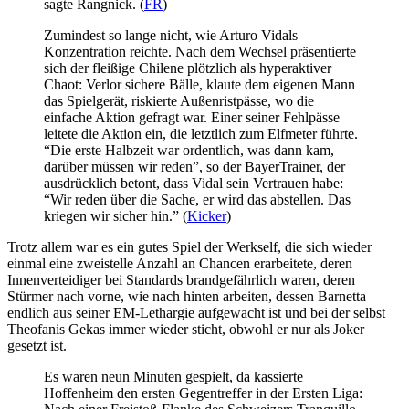
sagte Rangnick. (
FR
)
Zumindest so lange nicht, wie Arturo Vidals
Konzentration reichte. Nach dem Wechsel präsentierte
sich der fleißige Chilene plötzlich als hyperaktiver
Chaot: Verlor sichere Bälle, klaute dem eigenen Mann
das Spielgerät, riskierte Außenristpässe, wo die
einfache Aktion gefragt war. Einer seiner Fehlpässe
leitete die Aktion ein, die letztlich zum Elfme­ter führte.
“Die erste Halbzeit war ordentlich, was dann kam,
darüber müssen wir reden”, so der Bayer­Trainer, der
ausdrücklich betont, dass Vidal sein Vertrauen habe:
“Wir reden über die Sache, er wird das abstellen. Das
kriegen wir sicher hin.” (
Kicker
)
Trotz allem war es ein gutes Spiel der Werkself, die sich wieder
einmal eine zweistelle Anzahl an Chancen erarbeitete, deren
Innenverteidiger bei Standards brandgefährlich waren, deren
Stürmer nach vorne, wie nach hinten arbeiten, dessen Barnetta
endlich aus seiner EM-Lethargie aufgewacht ist und bei der selbst
Theofanis Gekas immer wieder sticht, obwohl er nur als Joker
gesetzt ist.
Es waren neun Minuten gespielt, da kassierte
Hoffenheim den ersten Gegentreffer in der Ersten Liga: