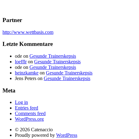
Partner
http://www.wettbasis.com
Letzte Kommentare
ode
on
Gesunde Trainerskepsis
loefflr
on
Gesunde Trainerskepsis
ode
on
Gesunde Trainerskepsis
heinzkamke
on
Gesunde Trainerskepsis
Jens Peters
on
Gesunde Trainerskepsis
Meta
Log in
Entries feed
Comments feed
WordPress.org
© 2026 Catenaccio
Proudly powered by
WordPress