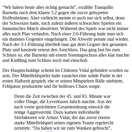
“Wir haben heute alles richtig gemacht”, erzählte Tranquillo
Barnetta nach dem klaren 5:2 gegen die zuvor gehypeten
Hoffenheimer. Aber vielleicht meinte er auch nur sich selbst, denn
der Schweizer hatte, nach zuletzt äußerst schwachen Spielen ein
fantastisches Match absolviert. Während des Spiels war nicht immer
alles nach Plan verlaufen. Nach einer 2:0-Führung hatte man sich
ein dummes Gegentor eingefangen. Die Abwehr pennte mal wieder.
Nach der 3:1-Führung überließ man gar dem Gegner den gesamten
Platz und kassierte erneut den Anschluss. Das ging fast bis zum
Schluss so, ehe Barnetta mit einem Sonntagsschuss alles klar machte
und Kießling zum Schluss noch mal einschob.
Der Hauptschuldige scheint im Chilenen Vidal gefunden worden zu
sein. Der Mittelfeldspieler hatte zunächst eine solide Partie in der
ersten Halbzeit gespielt, ehe er seinen Mitspielern Bälle stiebitzte,
Fehlpässe produzierte und für heilloses Chaos sorgte.
Denn die Zeit zwischen der 45. und 83. Minute war
voller Dinge, die Leverkusen falsch machte. Aus der
nach vorne gerichteten Gesamtordnung entwich die
nötige Aggressivität. Dazu kamen individuelle
Störfaktoren wie Arturo Vidal, der das zuvor enorm
starke Mittelfeldspiel seines eigenen Teams regelrecht
zerstörte. “Da haben wir sie zum Wanken gebracht”,