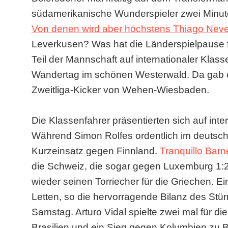
südamerikanische Wunderspieler zwei Minute
Von denen wird aber höchstens Thiago Neve
Leverkusen? Was hat die Länderspielpause 
Teil der Mannschaft auf internationaler Klass
Wandertag im schönen Westerwald. Da gab 
Zweitliga-Kicker von Wehen-Wiesbaden.
Die Klassenfahrer präsentierten sich auf int
Während Simon Rolfes ordentlich im deutsch
Kurzeinsatz gegen Finnland.
Tranquillo Barn
die Schweiz, die sogar gegen Luxemburg 1:2
wieder seinen Torriecher für die Griechen. 
Letten, so die hervorragende Bilanz des Stür
Samstag. Arturo Vidal spielte zwei mal für 
Brasilien und ein Sieg gegen Kolumbien zu Bu