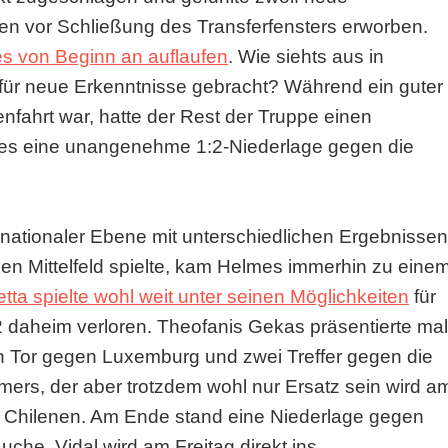
n vor Schließung des Transferfensters erworben.
s von Beginn an auflaufen
. Wie siehts aus in
für neue Erkenntnisse gebracht? Während ein guter
enfahrt war, hatte der Rest der Truppe einen
es eine unangenehme 1:2-Niederlage gegen die
ernationaler Ebene mit unterschiedlichen Ergebnissen
en Mittelfeld spielte, kam Helmes immerhin zu eine
etta spielte wohl weit unter seinen Möglichkeiten
für
 daheim verloren. Theofanis Gekas präsentierte mal
Ein Tor gegen Luxemburg und zwei Treffer gegen die
mers, der aber trotzdem wohl nur Ersatz sein wird a
die Chilenen. Am Ende stand eine Niederlage gegen
che. Vidal wird am Freitag direkt ins