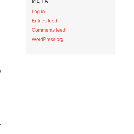
META
Log in
Entries feed
Comments feed
WordPress.org
r
e
r