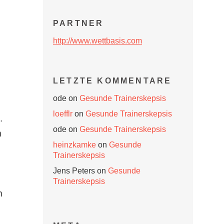
PARTNER
http://www.wettbasis.com
LETZTE KOMMENTARE
ode
on
Gesunde Trainerskepsis
loefflr
on
Gesunde Trainerskepsis
.
ode
on
Gesunde Trainerskepsis
m
heinzkamke
on
Gesunde
Trainerskepsis
Jens Peters
on
Gesunde
Trainerskepsis
m