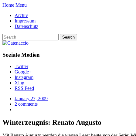
Home
Menu
Archiv
Impressum
Datenschutz
Soziale Medien
Twitter
Google+
Instagram
Xing
RSS Feed
January 27, 2009
2 comments
Winterzeugnis: Renato Augusto
Mit Renato Augusto werden die werten Leser heute von der Serie: Wint