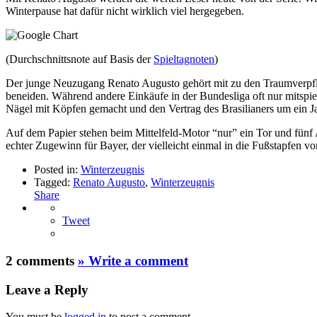
Winterpause hat dafür nicht wirklich viel hergegeben.
(Durchschnittsnote auf Basis der
Spieltagnoten
)
Der junge Neuzugang Renato Augusto gehört mit zu den Traumverpfli
beneiden. Während andere Einkäufe in der Bundesliga oft nur mitspiel
Nägel mit Köpfen gemacht und den Vertrag des Brasilianers um ein Ja
Auf dem Papier stehen beim Mittelfeld-Motor “nur” ein Tor und fünf 
echter Zugewinn für Bayer, der vielleicht einmal in die Fußstapfen v
Posted in:
Winterzeugnis
Tagged:
Renato Augusto
,
Winterzeugnis
Share
Tweet
2 comments
» Write a comment
Leave a Reply
You must be
logged in
to post a comment.