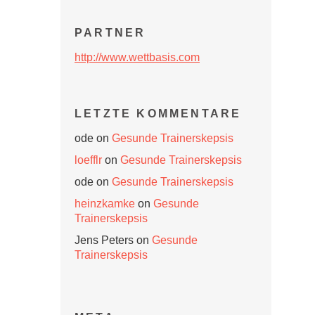
PARTNER
http://www.wettbasis.com
LETZTE KOMMENTARE
ode
on
Gesunde Trainerskepsis
loefflr
on
Gesunde Trainerskepsis
ode
on
Gesunde Trainerskepsis
heinzkamke
on
Gesunde
Trainerskepsis
Jens Peters
on
Gesunde
Trainerskepsis