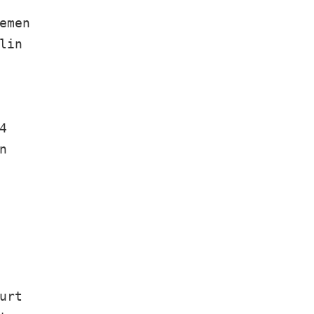
emen
lin
4
n
urt