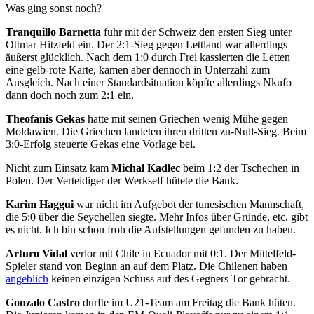
Was ging sonst noch?
Tranquillo Barnetta
fuhr mit der Schweiz den ersten Sieg unter
Ottmar Hitzfeld ein. Der 2:1-Sieg gegen Lettland war allerdings
äußerst glücklich. Nach dem 1:0 durch Frei kassierten die Letten
eine gelb-rote Karte, kamen aber dennoch in Unterzahl zum
Ausgleich. Nach einer Standardsituation köpfte allerdings Nkufo
dann doch noch zum 2:1 ein.
Theofanis Gekas
hatte mit seinen Griechen wenig Mühe gegen
Moldawien. Die Griechen landeten ihren dritten zu-Null-Sieg. Beim
3:0-Erfolg steuerte Gekas eine Vorlage bei.
Nicht zum Einsatz kam
Michal Kadlec
beim 1:2 der Tschechen in
Polen. Der Verteidiger der Werkself hütete die Bank.
Karim Haggui
war nicht im Aufgebot der tunesischen Mannschaft,
die 5:0 über die Seychellen siegte. Mehr Infos über Gründe, etc. gibt
es nicht. Ich bin schon froh die Aufstellungen gefunden zu haben.
Arturo Vidal
verlor mit Chile in Ecuador mit 0:1. Der Mittelfeld-
Spieler stand von Beginn an auf dem Platz. Die Chilenen haben
angeblich
keinen einzigen Schuss auf des Gegners Tor gebracht.
Gonzalo Castro
durfte im U21-Team am Freitag die Bank hüten.