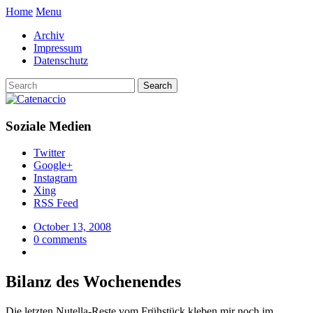
Home
Menu
Archiv
Impressum
Datenschutz
Soziale Medien
Twitter
Google+
Instagram
Xing
RSS Feed
October 13, 2008
0 comments
Bilanz des Wochenendes
Die letzten Nutella-Reste vom Frühstück kleben mir noch im