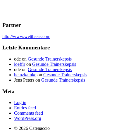
Partner
http://www.wettbasis.com
Letzte Kommentare
ode
on
Gesunde Trainerskepsis
loefflr
on
Gesunde Trainerskepsis
ode
on
Gesunde Trainerskepsis
heinzkamke
on
Gesunde Trainerskepsis
Jens Peters
on
Gesunde Trainerskepsis
Meta
Log in
Entries feed
Comments feed
WordPress.org
© 2026 Catenaccio