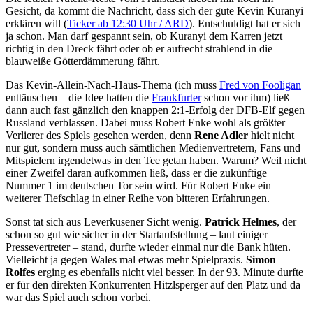
Gesicht, da kommt die Nachricht, dass sich der gute Kevin Kuranyi
erklären will (
Ticker ab 12:30 Uhr / ARD
). Entschuldigt hat er sich
ja schon. Man darf gespannt sein, ob Kuranyi dem Karren jetzt
richtig in den Dreck fährt oder ob er aufrecht strahlend in die
blauweiße Götterdämmerung fährt.
Das Kevin-Allein-Nach-Haus-Thema (ich muss
Fred von Fooligan
enttäuschen – die Idee hatten die
Frankfurter
schon vor ihm) ließ
dann auch fast gänzlich den knappen 2:1-Erfolg der DFB-Elf gegen
Russland verblassen. Dabei muss Robert Enke wohl als größter
Verlierer des Spiels gesehen werden, denn
Rene Adler
hielt nicht
nur gut, sondern muss auch sämtlichen Medienvertretern, Fans und
Mitspielern irgendetwas in den Tee getan haben. Warum? Weil nicht
einer Zweifel daran aufkommen ließ, dass er die zukünftige
Nummer 1 im deutschen Tor sein wird. Für Robert Enke ein
weiterer Tiefschlag in einer Reihe von bitteren Erfahrungen.
Sonst tat sich aus Leverkusener Sicht wenig.
Patrick Helmes
, der
schon so gut wie sicher in der Startaufstellung – laut einiger
Pressevertreter – stand, durfte wieder einmal nur die Bank hüten.
Vielleicht ja gegen Wales mal etwas mehr Spielpraxis.
Simon
Rolfes
erging es ebenfalls nicht viel besser. In der 93. Minute durfte
er für den direkten Konkurrenten Hitzlsperger auf den Platz und da
war das Spiel auch schon vorbei.