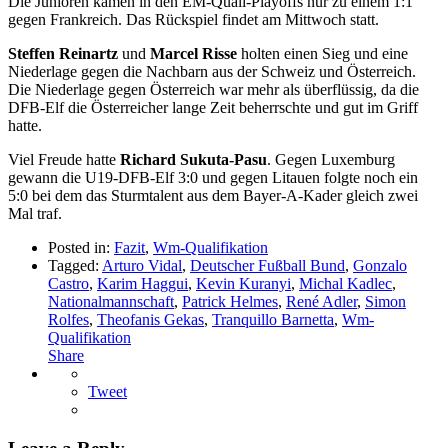
Die Junioren kamen in den EM-Quali-Playoffs nur zu einem 1:1
gegen Frankreich. Das Rückspiel findet am Mittwoch statt.
Steffen Reinartz
und
Marcel Risse
holten einen Sieg und eine
Niederlage gegen die Nachbarn aus der Schweiz und Österreich.
Die Niederlage gegen Österreich war mehr als überflüssig, da die
DFB-Elf die Österreicher lange Zeit beherrschte und gut im Griff
hatte.
Viel Freude hatte
Richard Sukuta-Pasu
. Gegen Luxemburg
gewann die U19-DFB-Elf 3:0 und gegen Litauen folgte noch ein
5:0 bei dem das Sturmtalent aus dem Bayer-A-Kader gleich zwei
Mal traf.
Posted in:
Fazit
,
Wm-Qualifikation
Tagged:
Arturo Vidal
,
Deutscher Fußball Bund
,
Gonzalo
Castro
,
Karim Haggui
,
Kevin Kuranyi
,
Michal Kadlec
,
Nationalmannschaft
,
Patrick Helmes
,
René Adler
,
Simon
Rolfes
,
Theofanis Gekas
,
Tranquillo Barnetta
,
Wm-
Qualifikation
Share
Tweet