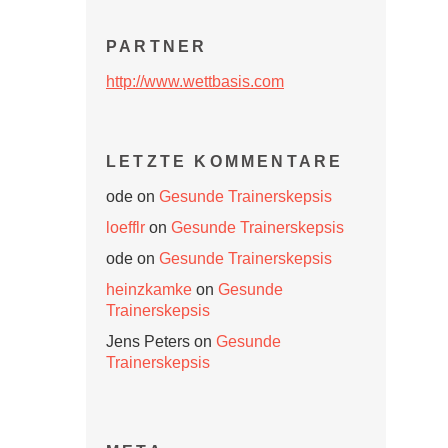
PARTNER
http://www.wettbasis.com
LETZTE KOMMENTARE
ode
on
Gesunde Trainerskepsis
loefflr
on
Gesunde Trainerskepsis
ode
on
Gesunde Trainerskepsis
heinzkamke
on
Gesunde
Trainerskepsis
Jens Peters
on
Gesunde
Trainerskepsis