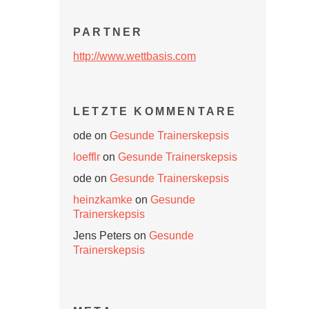
PARTNER
http://www.wettbasis.com
LETZTE KOMMENTARE
ode
on
Gesunde Trainerskepsis
loefflr
on
Gesunde Trainerskepsis
ode
on
Gesunde Trainerskepsis
heinzkamke
on
Gesunde
Trainerskepsis
Jens Peters
on
Gesunde
Trainerskepsis