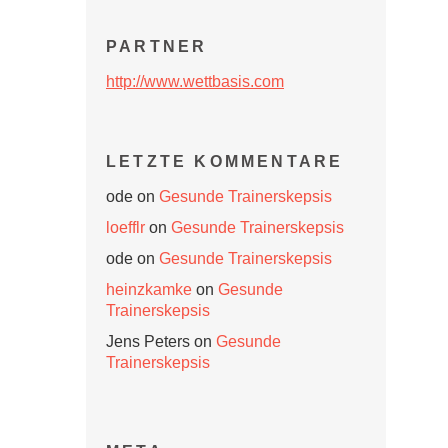
PARTNER
http://www.wettbasis.com
LETZTE KOMMENTARE
ode
on
Gesunde Trainerskepsis
loefflr
on
Gesunde Trainerskepsis
ode
on
Gesunde Trainerskepsis
heinzkamke
on
Gesunde
Trainerskepsis
Jens Peters
on
Gesunde
Trainerskepsis