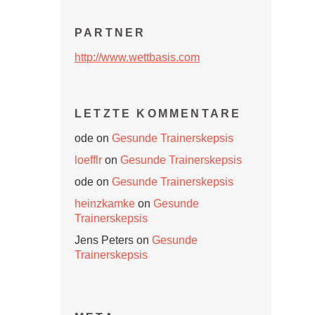
PARTNER
http://www.wettbasis.com
LETZTE KOMMENTARE
ode
on
Gesunde Trainerskepsis
loefflr
on
Gesunde Trainerskepsis
ode
on
Gesunde Trainerskepsis
heinzkamke
on
Gesunde
Trainerskepsis
Jens Peters
on
Gesunde
Trainerskepsis