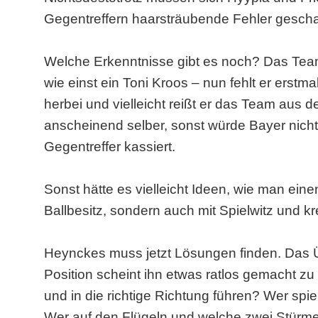
Gegentreffern haarsträubende Fehler gesch
Welche Erkenntnisse gibt es noch? Das Team p
wie einst ein Toni Kroos – nun fehlt er ers
herbei und vielleicht reißt er das Team aus 
anscheinend selber, sonst würde Bayer nic
Gegentreffer kassiert.
Sonst hätte es vielleicht Ideen, wie man ein
Ballbesitz, sondern auch mit Spielwitz und k
Heynckes muss jetzt Lösungen finden. Das Ü
Position scheint ihn etwas ratlos gemacht zu
und in die richtige Richtung führen? Wer sp
Wer auf den Flügeln und welche zwei Stürmer