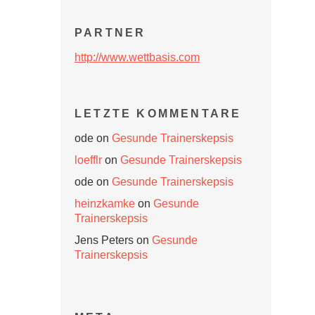
PARTNER
http://www.wettbasis.com
LETZTE KOMMENTARE
ode
on
Gesunde Trainerskepsis
loefflr
on
Gesunde Trainerskepsis
ode
on
Gesunde Trainerskepsis
heinzkamke
on
Gesunde
Trainerskepsis
Jens Peters
on
Gesunde
Trainerskepsis