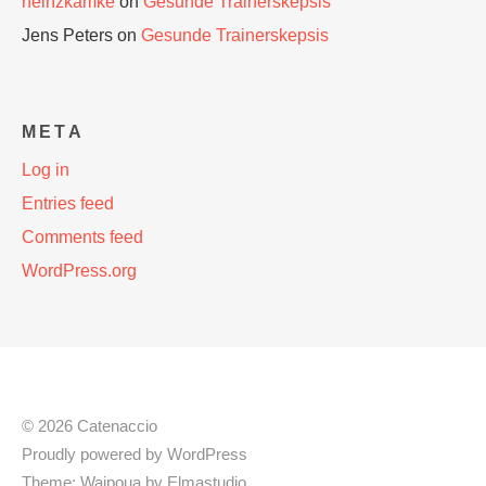
heinzkamke
on
Gesunde Trainerskepsis
Jens Peters
on
Gesunde Trainerskepsis
META
Log in
Entries feed
Comments feed
WordPress.org
© 2026 Catenaccio
Proudly powered by
WordPress
Theme: Waipoua by
Elmastudio