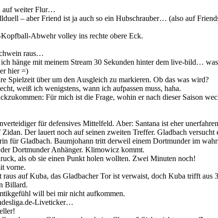
n auf weiter Flur…
duell – aber Friend ist ja auch so ein Hubschrauber… (also auf Frien
Kopfball-Abwehr volley ins rechte obere Eck.
schwein raus…
h, ich hänge mit meinem Stream 30 Sekunden hinter dem live-bild… was
r hier =)
re Spielzeit über um den Ausgleich zu markieren. Ob das was wird?
lecht, weiß ich wenigstens, wann ich aufpassen muss, haha.
zukommen: Für mich ist die Frage, wohin er nach dieser Saison wech
verteidiger für defensives Mittelfeld. Aber: Santana ist eher unerfahren
f Zidan. Der lauert noch auf seinen zweiten Treffer. Gladbach versuch
rin für Gladbach. Baumjohann tritt derweil einem Dortmunder im wahrs
s der Dortmunder Anhänger. Klimowicz kommt.
ck, als ob sie einen Punkt holen wollten. Zwei Minuten noch!
t vorne.
t raus auf Kuba, das Gladbacher Tor ist verwaist, doch Kuba trifft aus 
 Billard.
tikgefühl will bei mir nicht aufkommen.
undesliga.de-Liveticker…
ller!