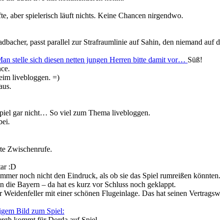
e, aber spielerisch läuft nichts. Keine Chancen nirgendwo.
adbacher, passt parallel zur Strafraumlinie auf Sahin, den niemand auf d
an stelle sich diesen netten jungen Herren bitte damit vor…
Süß!
ce.
eim livebloggen. =)
aus.
Spiel gar nicht… So viel zum Thema livebloggen.
bei.
te Zwischenrufe.
ar :D
mer noch nicht den Eindruck, als ob sie das Spiel rumreißen könnten
n die Bayern – da hat es kurz vor Schluss noch geklappt.
 Weidenfeller mit einer schönen Flugeinlage. Das hat seinen Vertrags
tigem Bild zum Spiel:
gh kommt für Dorda auf Spiel.