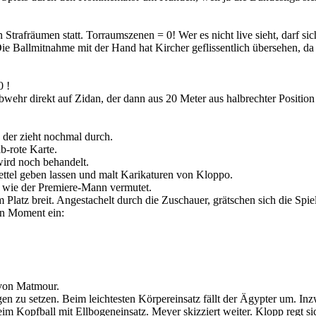
 Strafräumen statt. Torraumszenen = 0! Wer es nicht live sieht, darf sic
e Ballmitnahme mit der Hand hat Kircher geflissentlich übersehen, da 
0 !
ehr direkt auf Zidan, der dann aus 20 Meter aus halbrechter Position 
der zieht nochmal durch.
b-rote Karte.
ird noch behandelt.
ettel geben lassen und malt Karikaturen von Kloppo.
an wie der Premiere-Mann vermutet.
Platz breit. Angestachelt durch die Zuschauer, grätschen sich die Spiel
en Moment ein:
 von Matmour.
n zu setzen. Beim leichtesten Körpereinsatz fällt der Ägypter um. Inzw
 Kopfball mit Ellbogeneinsatz. Meyer skizziert weiter. Klopp regt sic