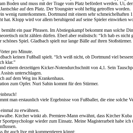
 Boden und muss mit der Trage vom Platz befördert werden. Ui, der s
 Jantschke auf den Platz. Der Youngster wohl heftig getroffen worden.
in wenig runterkommen. Dortmund mit einem sehr schmeichelhaften 1:0
 hat. Klopp wird vor allem beruhigend auf seine Spieler einwirken wo
bemüht ein paar Phrasen. Im Abstiegskampf bekommt man solche Dinger
oretisch nicht zählen dürfen. Eberl aber realistisch: “Ich hab es nicht 
 schönes Spiel. Gladbach spielt nur lange Bälle auf ihren Stoßstürmer. 
örter pro Minute.
bach keinen Fußball spielt. “Ich weiß nicht, ob Dortmund viel bessere
ch klar.”
und einem derzeitigen Kicker-Notendurchschnitt von 4,1. Sein Tauschp
 Assists unterschlagen.
uch auf dem Weg ins Krankenhaus.
tuation zum Opfer. Nuri Sahin kommt für den Stürmer.
inbruch!
 man erstaunlich viele Ergebnisse von Fußballer, die eine solche Ver
h einmal zu erwähnen.
walbe. Kircher winkt ab. Premiere-Mann erwähnt, dass Kircher Kuba 
r Sportpsychologe wieder zum Einsatz. Meine Magisterarbeit habe ich ü
nflussen.
s ihr auch live mit kommentieren könnt: