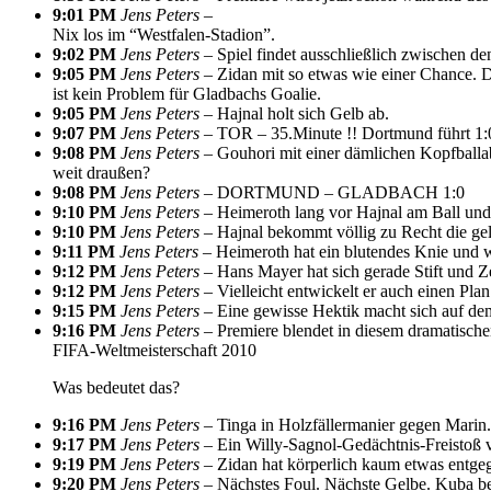
9:01 PM
Jens Peters –
Nix los im “Westfalen-Stadion”.
9:02 PM
Jens Peters –
Spiel findet ausschließlich zwischen den
9:05 PM
Jens Peters –
Zidan mit so etwas wie einer Chance. Di
ist kein Problem für Gladbachs Goalie.
9:05 PM
Jens Peters –
Hajnal holt sich Gelb ab.
9:07 PM
Jens Peters –
TOR – 35.Minute !! Dortmund führt 1:
9:08 PM
Jens Peters –
Gouhori mit einer dämlichen Kopfballabw
weit draußen?
9:08 PM
Jens Peters –
DORTMUND – GLADBACH 1:0
9:10 PM
Jens Peters –
Heimeroth lang vor Hajnal am Ball und 
9:10 PM
Jens Peters –
Hajnal bekommt völlig zu Recht die gel
9:11 PM
Jens Peters –
Heimeroth hat ein blutendes Knie und w
9:12 PM
Jens Peters –
Hans Mayer hat sich gerade Stift und Z
9:12 PM
Jens Peters –
Vielleicht entwickelt er auch einen Pl
9:15 PM
Jens Peters –
Eine gewisse Hektik macht sich auf dem 
9:16 PM
Jens Peters –
Premiere blendet in diesem dramatisch
FIFA-Weltmeisterschaft 2010
Was bedeutet das?
9:16 PM
Jens Peters –
Tinga in Holzfällermanier gegen Marin.
9:17 PM
Jens Peters –
Ein Willy-Sagnol-Gedächtnis-Freistoß
9:19 PM
Jens Peters –
Zidan hat körperlich kaum etwas entgege
9:20 PM
Jens Peters –
Nächstes Foul. Nächste Gelbe. Kuba beim