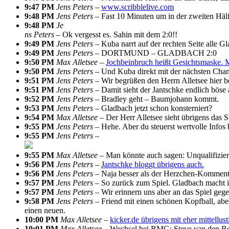
9:47 PM
Jens Peters –
www.scribblelive.com
9:48 PM
Jens Peters –
Fast 10 Minuten um in der zweiten Hälft
9:48 PM
Je
ns Peters –
Ok vergesst es. Sahin mit dem 2:0!!
9:49 PM
Jens Peters –
Kuba narrt auf der rechten Seite alle Gl
9:49 PM
Jens Peters –
DORTMUND – GLADBACH 2:0
9:50 PM
Max Alletsee –
Jochbeinbruch heißt Gesichtsmaske. M
9:50 PM
Jens Peters –
Und Kuba direkt mit der nächsten Chan
9:51 PM
Jens Peters –
Wir begrüßen den Herrn Alletsee hier b
9:51 PM
Jens Peters –
Damit sieht der Jantschke endlich böse 
9:52 PM
Jens Peters –
Bradley geht – Baumjohann kommt.
9:53 PM
Jens Peters –
Gladbach jetzt schon konsterniert?
9:54 PM
Max Alletsee –
Der Herr Alletsee sieht übrigens das 
9:55 PM
Jens Peters –
Hehe. Aber du steuerst wertvolle Infos 
9:55 PM
Jens Peters –
9:55 PM
Max Alletsee –
Man könnte auch sagen: Unqualifizier
9:56 PM
Jens Peters –
Jantschke bloggt übrigens auch.
9:56 PM
Jens Peters –
Naja besser als der Herzchen-Komment
9:57 PM
Jens Peters –
So zurück zum Spiel. Gladbach macht im
9:57 PM
Jens Peters –
Wir erinnern uns aber an das Spiel gege
9:58 PM
Jens Peters –
Friend mit einen schönen Kopfball, aber
einen neuen.
10:00 PM
Max Alletsee –
kicker.de übrigens mit eher mittellus
10:01 PM
Max Alletsee –
Wechsel bei BMG: Steve van den Ber