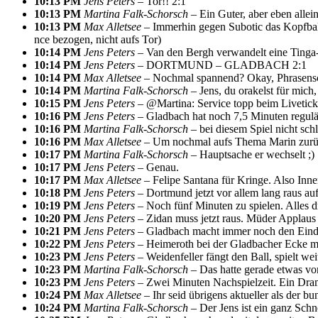
10:13 PM
Jens Peters –
Tor!! 2:1
10:13 PM
Martina Falk-Schorsch –
Ein Guter, aber eben allei
10:13 PM
Max Alletsee –
Immerhin gegen Subotic das Kopfball
nce bezogen, nicht aufs Tor)
10:14 PM
Jens Peters –
Van den Bergh verwandelt eine Tinga-
10:14 PM
Jens Peters –
DORTMUND – GLADBACH 2:1
10:14 PM
Max Alletsee –
Nochmal spannend? Okay, Phrasen
10:14 PM
Martina Falk-Schorsch –
Jens, du orakelst für mic
10:15 PM
Jens Peters –
@Martina: Service topp beim Liveticke
10:16 PM
Jens Peters –
Gladbach hat noch 7,5 Minuten regulä
10:16 PM
Martina Falk-Schorsch –
bei diesem Spiel nicht sch
10:16 PM
Max Alletsee –
Um nochmal aufs Thema Marin zurück
10:17 PM
Martina Falk-Schorsch –
Hauptsache er wechselt ;)
10:17 PM
Jens Peters –
Genau.
10:17 PM
Max Alletsee –
Felipe Santana für Kringe. Also Innen
10:18 PM
Jens Peters –
Dortmund jetzt vor allem lang raus au
10:19 PM
Jens Peters –
Noch fünf Minuten zu spielen. Alles d
10:20 PM
Jens Peters –
Zidan muss jetzt raus. Müder Applau
10:21 PM
Jens Peters –
Gladbach macht immer noch den Eindru
10:22 PM
Jens Peters –
Heimeroth bei der Gladbacher Ecke mi
10:23 PM
Jens Peters –
Weidenfeller fängt den Ball, spielt wei
10:23 PM
Martina Falk-Schorsch –
Das hatte gerade etwas von
10:23 PM
Jens Peters –
Zwei Minuten Nachspielzeit. Ein Dram
10:24 PM
Max Alletsee –
Ihr seid übrigens aktueller als der b
10:24 PM
Martina Falk-Schorsch –
Der Jens ist ein ganz Schne