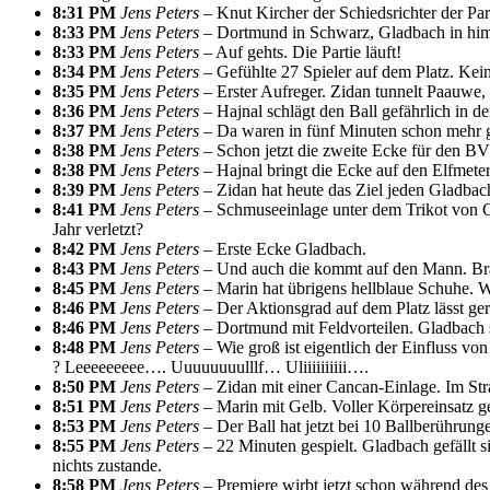
8:31 PM
Jens Peters –
Knut Kircher der Schiedsrichter der Part
8:33 PM
Jens Peters –
Dortmund in Schwarz, Gladbach in himm
8:33 PM
Jens Peters –
Auf gehts. Die Partie läuft!
8:34 PM
Jens Peters –
Gefühlte 27 Spieler auf dem Platz. Kein
8:35 PM
Jens Peters –
Erster Aufreger. Zidan tunnelt Paauwe,
8:36 PM
Jens Peters –
Hajnal schlägt den Ball gefährlich in d
8:37 PM
Jens Peters –
Da waren in fünf Minuten schon mehr g
8:38 PM
Jens Peters –
Schon jetzt die zweite Ecke für den B
8:38 PM
Jens Peters –
Hajnal bringt die Ecke auf den Elfmete
8:39 PM
Jens Peters –
Zidan hat heute das Ziel jeden Gladbac
8:41 PM
Jens Peters –
Schmuseeinlage unter dem Trikot von Ow
Jahr verletzt?
8:42 PM
Jens Peters –
Erste Ecke Gladbach.
8:43 PM
Jens Peters –
Und auch die kommt auf den Mann. Bradl
8:45 PM
Jens Peters –
Marin hat übrigens hellblaue Schuhe. 
8:46 PM
Jens Peters –
Der Aktionsgrad auf dem Platz lässt ge
8:46 PM
Jens Peters –
Dortmund mit Feldvorteilen. Gladbach s
8:48 PM
Jens Peters –
Wie groß ist eigentlich der Einfluss vo
? Leeeeeeeee…. Uuuuuuuulllf… Uliiiiiiiiii….
8:50 PM
Jens Peters –
Zidan mit einer Cancan-Einlage. Im St
8:51 PM
Jens Peters –
Marin mit Gelb. Voller Körpereinsatz g
8:53 PM
Jens Peters –
Der Ball hat jetzt bei 10 Ballberührunge
8:55 PM
Jens Peters –
22 Minuten gespielt. Gladbach gefällt si
nichts zustande.
8:58 PM
Jens Peters –
Premiere wirbt jetzt schon während des