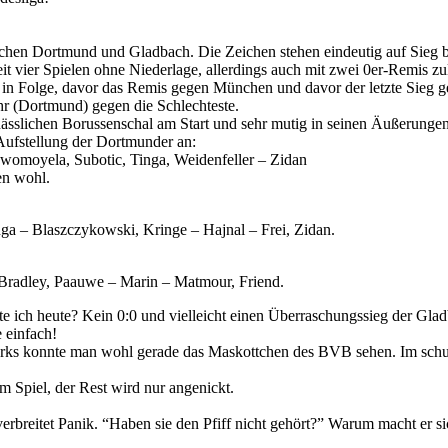
n Dortmund und Gladbach. Die Zeichen stehen eindeutig auf Sieg bei
vier Spielen ohne Niederlage, allerdings auch mit zwei 0er-Remis zu
 in Folge, davor das Remis gegen München und davor der letzte Sieg g
hr (Dortmund) gegen die Schlechteste.
ässlichen Borussenschal am Start und sehr mutig in seinen Äußerungen:
Aufstellung der Dortmunder an:
Owomoyela, Subotic, Tinga, Weidenfeller – Zidan
en wohl.
ga – Blaszczykowski, Kringe – Hajnal – Frei, Zidan.
Bradley, Paauwe – Marin – Matmour, Friend.
rte ich heute? Kein 0:0 und vielleicht einen Überraschungssieg der Gl
 einfach!
rks konnte man wohl gerade das Maskottchen des BVB sehen. Im schu
 Spiel, der Rest wird nur angenickt.
rbreitet Panik. “Haben sie den Pfiff nicht gehört?” Warum macht er si