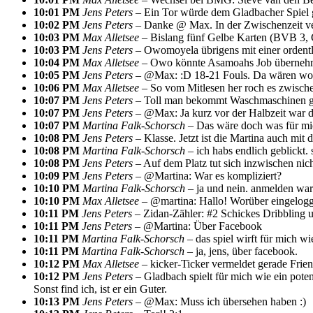
10:01 PM
Jens Peters –
Ein Tor würde dem Gladbacher Spiel g
10:02 PM
Jens Peters –
Danke @ Max. In der Zwischenzeit vert
10:03 PM
Max Alletsee –
Bislang fünf Gelbe Karten (BVB 3, G
10:03 PM
Jens Peters –
Owomoyela übrigens mit einer ordentli
10:04 PM
Max Alletsee –
Owo könnte Asamoahs Job überneh
10:05 PM
Jens Peters –
@Max: :D 18-21 Fouls. Da wären wohl
10:06 PM
Max Alletsee –
So vom Mitlesen her roch es zwische
10:07 PM
Jens Peters –
Toll man bekommt Waschmaschinen ge
10:07 PM
Jens Peters –
@Max: Ja kurz vor der Halbzeit war d
10:07 PM
Martina Falk-Schorsch –
Das wäre doch was für mic
10:08 PM
Jens Peters –
Klasse. Jetzt ist die Martina auch mit 
10:08 PM
Martina Falk-Schorsch –
ich habs endlich geblickt. 
10:08 PM
Jens Peters –
Auf dem Platz tut sich inzwischen nic
10:09 PM
Jens Peters –
@Martina: War es kompliziert?
10:10 PM
Martina Falk-Schorsch –
ja und nein. anmelden war 
10:10 PM
Max Alletsee –
@martina: Hallo! Worüber eingeloggt? 
10:11 PM
Jens Peters –
Zidan-Zähler: #2 Schickes Dribbling u
10:11 PM
Jens Peters –
@Martina: Über Facebook
10:11 PM
Martina Falk-Schorsch –
das spiel wirft für mich wi
10:11 PM
Martina Falk-Schorsch –
ja, jens, über facebook.
10:12 PM
Max Alletsee –
kicker-Ticker vermeldet gerade Frie
10:12 PM
Jens Peters –
Gladbach spielt für mich wie ein potenzi
Sonst find ich, ist er ein Guter.
10:13 PM
Jens Peters –
@Max: Muss ich übersehen haben :)