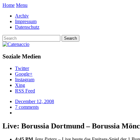
Home
Menu
Archiv
Impressum
Datenschutz
Soziale Medien
Twitter
Google+
Instagram
Xing
RSS Feed
December 12, 2008
7 comments
Live: Borussia Dortmund – Borussia Mön
4:45 PM
Jens Peters –
Live heute das Freitags-Spiel der 1.Bun