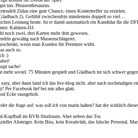
ut tun. Phrasenthesaurus.
endelt Zidan eine gute Chance, einen Kontertreffer zu erzielen.
ladbach 2). Gefühlt zwischendrin mindestens doppelt so viel…
chen Leistung heute. Ist er damit automatisch ein Kandidat für die DF
men: Kabinen-DJ.
 noch zwei, drei Karten mehr drin gewesen.
ndrin gewaltig nach Massenschlägerei.
schenkt, wenn man Kunden für Premiere wirbt.
as auch so.
h :)
dabei!
supi sache!
ht mehr soviel. 75 Minuten gespielt und Gladbach tut sich schwer geg
easy, aber dann fand ich das live-blog nicht. aber nach nochmaligen ei
Per Facebook lief bei mir alles glatt.
nd Ecke rausgeholt.
eder die frage auf: was soll ich von marin halten? hat der wirklich dies
nd-Kopfball im BVB-Strafraum. Aber neben das Tor.
eller Absteiger. Kein Biss, kein Kreativität, das falsche Personal. Marin