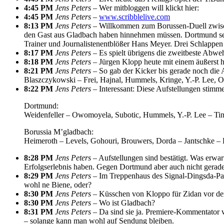
4:45 PM
Jens Peters –
Wer mitbloggen will klickt hier:
4:45 PM
Jens Peters –
www.scribblelive.com
8:13 PM
Jens Peters –
Willkommen zum Borussen-Duell zwische
den Gast aus Gladbach haben hinnehmen müssen. Dortmund seit 
Trainer und Journalistenentblößer Hans Meyer. Drei Schlappen
8:17 PM
Jens Peters –
Es spielt übrigens die zweitbeste Abwe
8:18 PM
Jens Peters –
Jürgen Klopp heute mit einem äußerst h
8:21 PM
Jens Peters –
So gab der Kicker bis gerade noch die 
Blaszczykowski – Frei, Hajnal, Hummels, Kringe, Y.-P. Lee, 
8:22 PM
Jens Peters –
Interessant: Diese Aufstellungen stimm
Dortmund:
Weidenfeller – Owomoyela, Subotic, Hummels, Y.-P. Lee – Tin
Borussia M’gladbach:
Heimeroth – Levels, Gohouri, Brouwers, Dorda – Jantschke – 
8:28 PM
Jens Peters –
Aufstellungen sind bestätigt. Was erwa
Erfolgserlebnis haben. Gegen Dortmund aber auch nicht gerade
8:29 PM
Jens Peters –
Im Treppenhaus des Signal-Dingsda-Pa
wohl ne Biene, oder?
8:30 PM
Jens Peters –
Küsschen von Kloppo für Zidan vor dem
8:30 PM
Jens Peters –
Wo ist Gladbach?
8:31 PM
Jens Peters –
Da sind sie ja. Premiere-Kommentator ve
– solange kann man wohl auf Sendung bleiben.