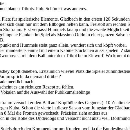
ie.
elblauen Trikots. Puh. Schön ist was anderes.
 Platz für spielerische Elemente. Gladbach in den ersten 120 Sekunden 
 der sich dann nur mit dem Ellbogen helfen kann. Freistoß am rechten 
en Strafraum. Erst verpasst Hummels knapp und die zweite Möglichkeit 
elungene Flanken im Spiel als Massimo Oddo in einer ganzen Saison s
VB.
rpunkt und Hummels steht ganz allein, wundert sich und köpft vorbei.
her mindestens einmal mit einem Kabinettstückchen auszuspielen. Zida
omoyela mit dem Ball unter dem Trikot beim Einwurf. Wo kommt der eh
ey köpft daneben. Erstaunlich wieviel Platz die Spieler zumindestens
Warum spricht da niemand drüber?
rade merklich nach.
cheint es am richtigen Rezept zu fehlen.
n Vokalen auf die Auswahl der Publikumslieblinge
rafraum versucht er den Ball auf Kopfhöhe des Gegners (=10 Zentime
egen Kuba. Schon die vierte in dieser Saison vom Jungstar der Gladbac
n 8 Mal die Fronten gewechselt. Präzision sieht anders aus.
ch in der Rolle des Underdogs und versucht nicht allzu viel. Dortmund g
 Spiels durch den Kommentator um Kunden, weil ja die Bundesliga siche