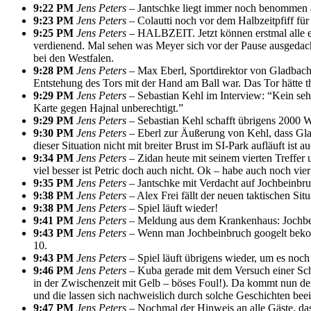
9:22 PM
Jens Peters –
Jantschke liegt immer noch benommen am
9:23 PM
Jens Peters –
Colautti noch vor dem Halbzeitpfiff für
9:25 PM
Jens Peters –
HALBZEIT. Jetzt können erstmal alle e
verdienend. Mal sehen was Meyer sich vor der Pause ausgedacht
bei den Westfalen.
9:28 PM
Jens Peters –
Max Eberl, Sportdirektor von Gladbach 
Entstehung des Tors mit der Hand am Ball war. Das Tor hätte the
9:29 PM
Jens Peters –
Sebastian Kehl im Interview: “Kein sehr
Karte gegen Hajnal unberechtigt.”
9:29 PM
Jens Peters –
Sebastian Kehl schafft übrigens 2000 W
9:30 PM
Jens Peters –
Eberl zur Äußerung von Kehl, dass Glad
dieser Situation nicht mit breiter Brust im SI-Park aufläuft ist au
9:34 PM
Jens Peters –
Zidan heute mit seinem vierten Treffer 
viel besser ist Petric doch auch nicht. Ok – habe auch noch vier
9:35 PM
Jens Peters –
Jantschke mit Verdacht auf Jochbeinbr
9:38 PM
Jens Peters –
Alex Frei fällt der neuen taktischen Si
9:38 PM
Jens Peters –
Spiel läuft wieder!
9:41 PM
Jens Peters –
Meldung aus dem Krankenhaus: Jochbe
9:43 PM
Jens Peters –
Wenn man Jochbeinbruch googelt bekommt
10.
9:43 PM
Jens Peters –
Spiel läuft übrigens wieder, um es noc
9:46 PM
Jens Peters –
Kuba gerade mit dem Versuch einer Sch
in der Zwischenzeit mit Gelb – böses Foul!). Da kommt nun de
und die lassen sich nachweislich durch solche Geschichten beei
9:47 PM
Jens Peters –
Nochmal der Hinweis an alle Gäste, das