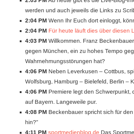
2:03 PM
Ab heute gibt es die Live-Blog-In
werden und auch jeweils die Links zu Scrib
2:04 PM
Wenn Ihr Euch dort einloggt, könn
2:04 PM
Für heute läuft dies über diesen L
4:03 PM
Willkommen. Franz Beckenbauer, e
gegen München, ein zu hohes Tempo gegan
Wahrnehmungsstörungen hat?
4:06 PM
Neben Leverkusen – Cottbus, spi
Wolfsburg, Hamburg – Bielefeld, Berlin –
4:06 PM
Premiere legt den Schwerpunkt, d
auf Bayern. Langeweile pur.
4:08 PM
Beckenbauer spricht sich für den
hin?”
4:11 PM
sportmedienblog.de
Das Sportmedi