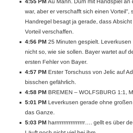
4:55 PM
Au Mann. Dum mit Handspiel an d
war, aber er verschafft sich einen Vorteil
Handregel besagt ja gerade, dass Absicht 
Vorteil verschaffen.
4:56 PM
25 Minuten gespielt. Leverkusen 
nicht so, wie sie sollen. Bayer wartet auf 
ersten Fehler von Bayer.
4:57 PM
Erster Torschuss von Jelic auf Adl
bisschen gefährlich.
4:58 PM
BREMEN – WOLFSBURG 1:1, Mer
5:01 PM
Leverkusen gerade ohne großen Bi
das Ganze.
5:03 PM
harrrrrrrrrrrrrrrrr…. gellt es über
Läuft noch nicht viel bei ihm.