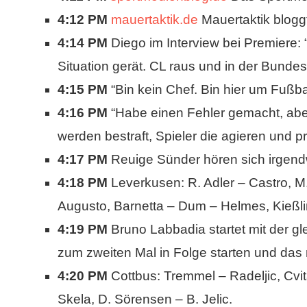
4:12 PM
mauertaktik.de
Mauertaktik blogg
4:14 PM
Diego im Interview bei Premiere:
Situation gerät. CL raus und in der Bundesli
4:15 PM
“Bin kein Chef. Bin hier um Fußbal
4:16 PM
“Habe einen Fehler gemacht, aber i
werden bestraft, Spieler die agieren und p
4:17 PM
Reuige Sünder hören sich irgend
4:18 PM
Leverkusen: R. Adler – Castro, M.
Augusto, Barnetta – Dum – Helmes, Kießli
4:19 PM
Bruno Labbadia startet mit der gl
zum zweiten Mal in Folge starten und das 
4:20 PM
Cottbus: Tremmel – Radeljic, Cvita
Skela, D. Sörensen – B. Jelic.