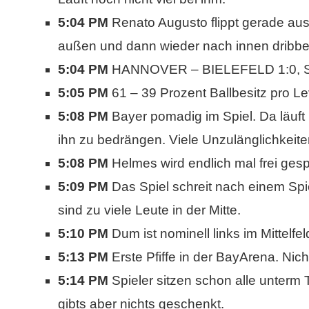
5:04 PM
Renato Augusto flippt gerade aus
außen und dann wieder nach innen dribbe
5:04 PM
HANNOVER – BIELEFELD 1:0, St
5:05 PM
61 – 39 Prozent Ballbesitz pro L
5:08 PM
Bayer pomadig im Spiel. Da läuf
ihn zu bedrängen. Viele Unzulänglichkeite
5:08 PM
Helmes wird endlich mal frei gesp
5:09 PM
Das Spiel schreit nach einem Spie
sind zu viele Leute in der Mitte.
5:10 PM
Dum ist nominell links im Mittelfel
5:13 PM
Erste Pfiffe in der BayArena. Nich
5:14 PM
Spieler sitzen schon alle unte
gibts aber nichts geschenkt.