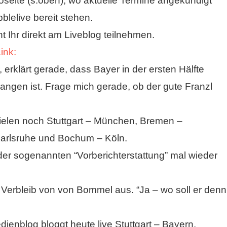
foseite (s.oben), wo aktuelle Termine angekündigt
blelive bereit stehen.
t Ihr direkt am Liveblog teilnehmen.
ink:
rklärt gerade, dass Bayer in der ersten Hälfte
gen ist. Frage mich gerade, ob der gute Franzl
elen noch Stuttgart – München, Bremen –
 Karlsruhe und Bochum – Köln.
er sogenannten “Vorberichterstattung” mal wieder
 Verbleib von von Bommel aus. “Ja – wo soll er denn
enblog bloggt heute live Stuttgart – Bayern.