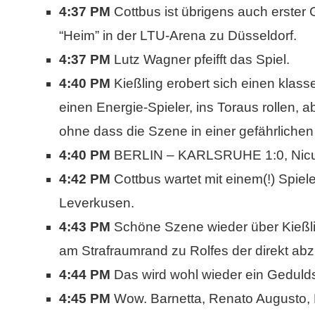
4:37 PM
Cottbus ist übrigens auch erster
“Heim” in der LTU-Arena zu Düsseldorf.
4:37 PM
Lutz Wagner pfeifft das Spiel.
4:40 PM
Kießling erobert sich einen klass
einen Energie-Spieler, ins Toraus rollen, ab
ohne dass die Szene in einer gefährlichen
4:40 PM
BERLIN – KARLSRUHE 1:0, Nicu
4:42 PM
Cottbus wartet mit einem(!) Spieler
Leverkusen.
4:43 PM
Schöne Szene wieder über Kießling
am Strafraumrand zu Rolfes der direkt abzi
4:44 PM
Das wird wohl wieder ein Geduldss
4:45 PM
Wow. Barnetta, Renato Augusto, B