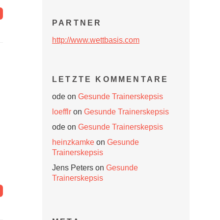
PARTNER
http://www.wettbasis.com
LETZTE KOMMENTARE
ode
on
Gesunde Trainerskepsis
loefflr
on
Gesunde Trainerskepsis
ode
on
Gesunde Trainerskepsis
heinzkamke
on
Gesunde
Trainerskepsis
Jens Peters
on
Gesunde
Trainerskepsis