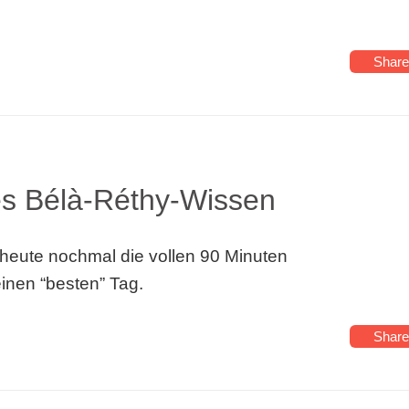
Share
zes Bélà-Réthy-Wissen
 heute nochmal die vollen 90 Minuten
einen “besten” Tag.
Share