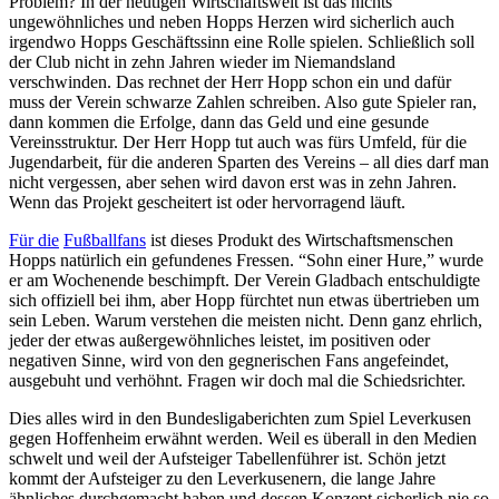
Problem? In der heutigen Wirtschaftswelt ist das nichts
ungewöhnliches und neben Hopps Herzen wird sicherlich auch
irgendwo Hopps Geschäftssinn eine Rolle spielen. Schließlich soll
der Club nicht in zehn Jahren wieder im Niemandsland
verschwinden. Das rechnet der Herr Hopp schon ein und dafür
muss der Verein schwarze Zahlen schreiben. Also gute Spieler ran,
dann kommen die Erfolge, dann das Geld und eine gesunde
Vereinsstruktur. Der Herr Hopp tut auch was fürs Umfeld, für die
Jugendarbeit, für die anderen Sparten des Vereins – all dies darf man
nicht vergessen, aber sehen wird davon erst was in zehn Jahren.
Wenn das Projekt gescheitert ist oder hervorragend läuft.
Für die
Fußballfans
ist dieses Produkt des Wirtschaftsmenschen
Hopps natürlich ein gefundenes Fressen. “Sohn einer Hure,” wurde
er am Wochenende beschimpft. Der Verein Gladbach entschuldigte
sich offiziell bei ihm, aber Hopp fürchtet nun etwas übertrieben um
sein Leben. Warum verstehen die meisten nicht. Denn ganz ehrlich,
jeder der etwas außergewöhnliches leistet, im positiven oder
negativen Sinne, wird von den gegnerischen Fans angefeindet,
ausgebuht und verhöhnt. Fragen wir doch mal die Schiedsrichter.
Dies alles wird in den Bundesligaberichten zum Spiel Leverkusen
gegen Hoffenheim erwähnt werden. Weil es überall in den Medien
schwelt und weil der Aufsteiger Tabellenführer ist. Schön jetzt
kommt der Aufsteiger zu den Leverkusenern, die lange Jahre
ähnliches durchgemacht haben und dessen Konzept sicherlich nie so