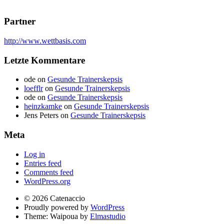
Partner
http://www.wettbasis.com
Letzte Kommentare
ode
on
Gesunde Trainerskepsis
loefflr
on
Gesunde Trainerskepsis
ode
on
Gesunde Trainerskepsis
heinzkamke
on
Gesunde Trainerskepsis
Jens Peters
on
Gesunde Trainerskepsis
Meta
Log in
Entries feed
Comments feed
WordPress.org
© 2026 Catenaccio
Proudly powered by
WordPress
Theme: Waipoua by
Elmastudio