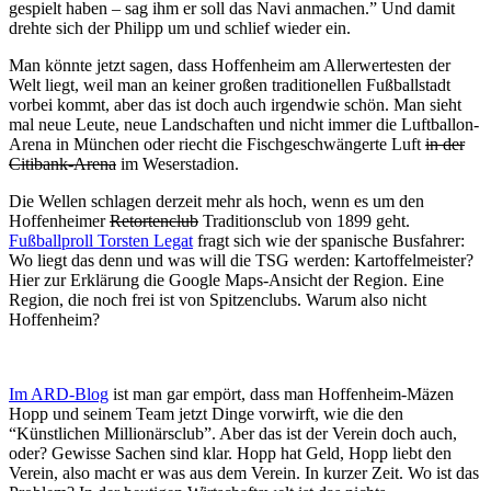
gespielt haben – sag ihm er soll das Navi anmachen.” Und damit
drehte sich der Philipp um und schlief wieder ein.
Man könnte jetzt sagen, dass Hoffenheim am Allerwertesten der
Welt liegt, weil man an keiner großen traditionellen Fußballstadt
vorbei kommt, aber das ist doch auch irgendwie schön. Man sieht
mal neue Leute, neue Landschaften und nicht immer die Luftballon-
Arena in München oder riecht die Fischgeschwängerte Luft
in der
Citibank-Arena
im Weserstadion.
Die Wellen schlagen derzeit mehr als hoch, wenn es um den
Hoffenheimer
Retortenclub
Traditionsclub von 1899 geht.
Fußballproll Torsten Legat
fragt sich wie der spanische Busfahrer:
Wo liegt das denn und was will die TSG werden: Kartoffelmeister?
Hier zur Erklärung die Google Maps-Ansicht der Region. Eine
Region, die noch frei ist von Spitzenclubs. Warum also nicht
Hoffenheim?
Im ARD-Blog
ist man gar empört, dass man Hoffenheim-Mäzen
Hopp und seinem Team jetzt Dinge vorwirft, wie die den
“Künstlichen Millionärsclub”. Aber das ist der Verein doch auch,
oder? Gewisse Sachen sind klar. Hopp hat Geld, Hopp liebt den
Verein, also macht er was aus dem Verein. In kurzer Zeit. Wo ist das