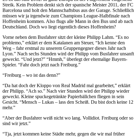
Streik. Kein Problem denkt sich der spanische Meister 2011, der FC
Barcelona und holt den Mannschaftsbus aus der Garage. Schließlich
müssen wir ja irgendwie zum Champions League-Halbfinale nach
Hoffenheim kommen. Also flugs alle Mann in den Bus und ab nach
Deutschland. Doch wo liegt eigentlich dieses Hoffenheim?
Vorne neben dem Busfahrer sitzt der kleine Philipp Lahm. “Es no
problemo,” erklärt er dem Katalanen am Steuer, “Ich kenne den
Weg – fahr erstmal zu unserem Gruppengegner dieses Jahr nach
Lyon.” Nach sechs Stunden wird der Philipp vom Busfahrer unsanft
geweckt. “Und jetzt?” “Hmmh,” überlegt der ehemalige Bayern-
Spieler. “Fahr doch jetzt nach Freiburg.”
“Freiburg – wo ist das denn?”
“Da hat doch der Kloppo von Real Madrid mal gearbeitet,” erklärt
der Philipp. “Ach so.” Nach vier Stunden wird der Philipp wieder
geweckt. Kleine spuckegetränkte Papierbällchen fliegen in sein
Gesicht. “Mensch – Lukas – lass den Scheiß. Du bist doch keine 12
mehr.”
“Aber der Busfahrer weiß nicht wo lang. Vollidiot. Freiburg oder so
sind wir jetzt.”
“Tja, jetzt kommen keine Städte mehr, gegen die wir mal früher