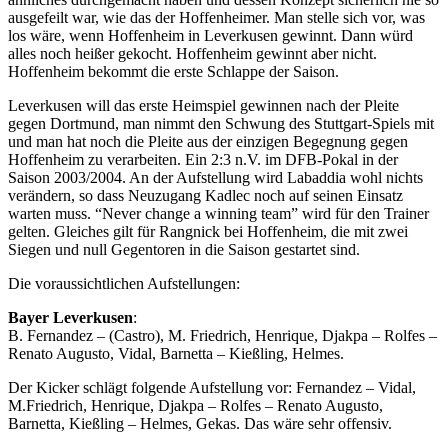
ausgefeilt war, wie das der Hoffenheimer. Man stelle sich vor, was
los wäre, wenn Hoffenheim in Leverkusen gewinnt. Dann würd
alles noch heißer gekocht. Hoffenheim gewinnt aber nicht.
Hoffenheim bekommt die erste Schlappe der Saison.
Leverkusen will das erste Heimspiel gewinnen nach der Pleite
gegen Dortmund, man nimmt den Schwung des Stuttgart-Spiels mit
und man hat noch die Pleite aus der einzigen Begegnung gegen
Hoffenheim zu verarbeiten. Ein 2:3 n.V. im DFB-Pokal in der
Saison 2003/2004. An der Aufstellung wird Labaddia wohl nichts
verändern, so dass Neuzugang Kadlec noch auf seinen Einsatz
warten muss. “Never change a winning team” wird für den Trainer
gelten. Gleiches gilt für Rangnick bei Hoffenheim, die mit zwei
Siegen und null Gegentoren in die Saison gestartet sind.
Die voraussichtlichen Aufstellungen:
Bayer Leverkusen
:
B. Fernandez – (Castro), M. Friedrich, Henrique, Djakpa – Rolfes –
Renato Augusto, Vidal, Barnetta – Kießling, Helmes.
Der Kicker schlägt folgende Aufstellung vor: Fernandez – Vidal,
M.Friedrich, Henrique, Djakpa – Rolfes – Renato Augusto,
Barnetta, Kießling – Helmes, Gekas. Das wäre sehr offensiv.