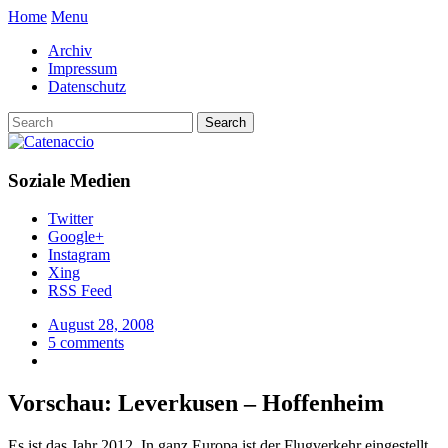
Home
Menu
Archiv
Impressum
Datenschutz
Soziale Medien
Twitter
Google+
Instagram
Xing
RSS Feed
August 28, 2008
5 comments
Vorschau: Leverkusen – Hoffenheim
Es ist das Jahr 2012. In ganz Europa ist der Flugverkehr eingestellt.