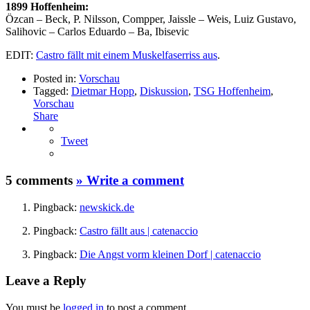
1899 Hoffenheim:
Özcan – Beck, P. Nilsson, Compper, Jaissle – Weis, Luiz Gustavo,
Salihovic – Carlos Eduardo – Ba, Ibisevic
EDIT:
Castro fällt mit einem Muskelfaserriss aus
.
Posted in:
Vorschau
Tagged:
Dietmar Hopp
,
Diskussion
,
TSG Hoffenheim
,
Vorschau
Share
Tweet
5 comments
» Write a comment
Pingback:
newskick.de
Pingback:
Castro fällt aus | catenaccio
Pingback:
Die Angst vorm kleinen Dorf | catenaccio
Leave a Reply
You must be
logged in
to post a comment.